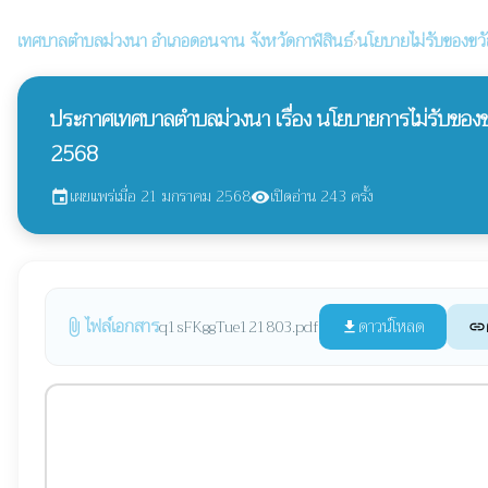
เทศบาลตำบลม่วงนา
อำเภอดอนจาน จังหวัดกาฬสินธ์
›
นโยบายไม่รับของขว
ประกาศเทศบาลตำบลม่วงนา เรื่อง นโยบายการไม่รับของ
2568
เผยแพร่เมื่อ 21 มกราคม 2568
เปิดอ่าน 243 ครั้ง
event
visibility
ไฟล์เอกสาร
ดาวน์โหลด
q1sFKggTue121803.pdf
attach_file
file_download
link