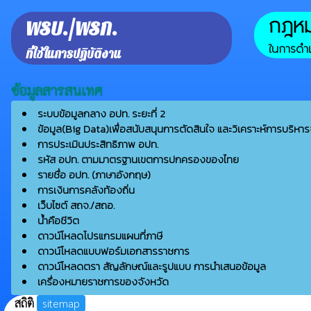
กฎหมา
พรบ./พรก.
ในการดำเ
ที่ใช้ในการปฏิบัติงาน
ข้อมูลสารสนเทศ
ระบบข้อมูลกลาง อปท. ระยะที่ 2
ข้อมูล(Big Data)เพื่อสนับสนุนการตัดสินใจ และวิเคราะห์การบริหาร
การประเมินประสิทธิภาพ อปท.
รหัส อปท. ตามมาตรฐานเขตการปกครองของไทย
รายชื่อ อปท. (ภาษาอังกฤษ)
การเงินการคลังท้องถิ่น
เว็บไซต์ สถจ./สถอ.
น้ำคือชีวิต
ดาวน์โหลดโปรแกรมแผนที่ภาษี
ดาวน์โหลดแบบฟอร์มเอกสารราชการ
ดาวน์โหลดตรา สัญลักษณ์และรูปแบบ การนำเสนอข้อมูล
เครื่องหมายราชการของจังหวัด
สถิติ
sitemap