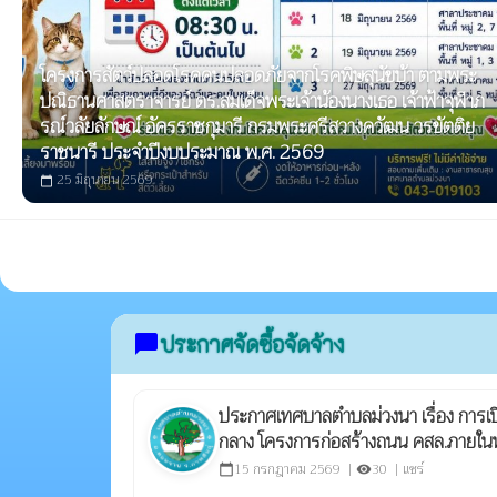
โครงการสัตว์ปลอดโรคคนปลอดภัยจากโรคพิษสุนัขบ้า ตามพระ
ปณิธานศาสตราจารย์ ดร.สมเด็จพระเจ้าน้องนางเธอ เจ้าฟ้าจุฬาภ
รณ์วลัยลักษณ์ อัครราชกุมารี กรมพระศรีสวางควัฒน วรขัตติย
ราชนารี ประจำปีงบประมาณ พ.ศ. 2569
25 มิถุนายน 2569
calendar_today
ประกาศจัดซื้อจัดจ้าง
chat_bubble
ประกาศเทศบาลตำบลม่วงนา เรื่อง การเป
กลาง โครงการก่อสร้างถนน คสล.ภายในหม
15 กรกฎาคม 2569 |
30 |
แชร์
calendar_today
visibility