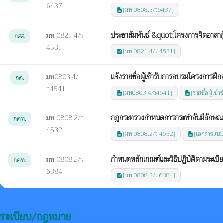
6437
[มท 0808.3/ว6437]
description
ประชาสัมพันธ์ &quot;โครงการจิตอาสากู
มท 0821.4/ว
กสส.
4531
[มท 0821.4/ว 4531]
description
แจ้งรายชื่อผู้เข้ารับการอบรมโครงการ
มท0803.4/
กค.
ว4541
[มท0803.4/ว4541]
[รายชื่อผู้เข
description
description
กฎกระทรวงกำหนดการกระทำอันมีลักษณะเ
มท 0808.2/ว
กคท.
4532
[มท 0808.2/ว 4532]
[เอกสารแนบ
description
description
กำหนดหลักเกณฑ์และวิธีปฏิบัติตามระเ
มท 0808.2/ว
กคท.
6384
[มท 0808.2/ว 6384]
description
ระเบียบ/กฎหมาย