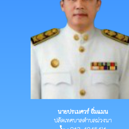
นายปรเมศวร์ อิ่มแมน
ปลัดเทศบาลตำบลม่วงนา
call
: 063-4945416