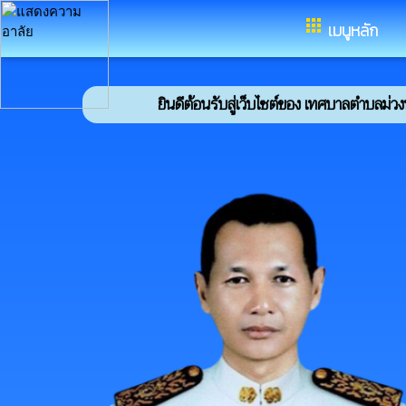
อำเภอดอนจาน จังหวัดกาฬสินธุ
apps
เมนูหลัก
ยินดีต้อนรับสู่เว็บไซต์ของ เทศบาลตำบลม่วงนา