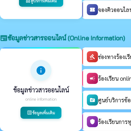
ดูบริการเพิ่มเติม
grid_view
จองคิวออนไลน์
confirmation_number
ข้อมูลข่าวสารออนไลน์ (Online Information)
newspaper
ช่องทางร้องเ
gavel
info
ร้องเรียน onli
campaign
ข้อมูลข่าวสารออนไลน์
online information
ศูนย์บริการข้
source
ข้อมูลเพิ่มเติม
list_alt
ร้องเรียนการท
shield