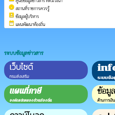
ศูนยข้อมูลข่าวสาร ทต.ม่วงนา
info
สถานที่ราชการควรรู้
account_box
ข้อมูลผู้บริหาร
date_range
แผนพัฒนาท้องถิ่น
ระบบข้อมูลข่าวสาร
เว็บไซต์
inf
กรมส่งเสริม
ระบบข้อ
ข้อมู
แผนที่ภาษี
ด้านการเงิ
องค์กรปกครองส่วนท้องถิ่น