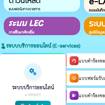
e-L
ดาวน์โหลด
แบบฟอร์มทางราชการ
ระบบบันทึก
ระบบ LEC
ระบ
การศึกษาท้องถิ่น
ศูนย์ข้อมูล
ระบบบริการออนไลน์ (E-services)
touch_app
แบบคำร้องขอ
support_agent
miscellaneous_services
แบบฟอร์มรับสม
child_care
ระบบบริการออนไลน์
e-SERVICES
แบบคำร้องขอร
delete_sweep