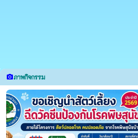
ภาพกิจกรรม
camera_alt