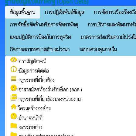
ฐานข้อมูลเปิดภาครัฐ (Open Data)
ข้อมูลพื้นฐาน
การปฏิสัมพันธ์ข้อมูล
การจัดการเรื่องร้องเร
การจัดซื้อจัดจ้างหรือการจัดหาพัสดุ
การบริหารและพัฒนาทร
แผนปฏิบัติการป้องกันการทุจริต
มาตรการส่งเสริมความโปร่งใ
กิจการสภาเทศบาลตำบลม่วงนา
ระบบควบคุมภายใน
visibility
ตราสัญลักษณ์
info_outline
ข้อมูลการติดต่อ
view_headline
กฏหมายที่เกี่ยวข้อง
info
อาสาสมัครท้องถิ่นรักษ์โลก (อถล.)
picture_as_pdf
กฎหมายที่เกี่ยวข้องของหน่วยงาน
home
โครงสร้างองค์กร
info
อำนาจหน้าที่
folder
จดหมายข่าว
folder