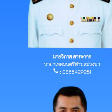
นายวิภาส สาระการ
นายกเทศมนตรีตำบลม่วงนา
call
: 0855429251