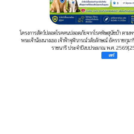
โครงการสัตว์ปลอดโรคคนปลอดภัยจากโรคพิษสุนัขบ้า ตามพ
พระเจ้าน้องนางเธอ เจ้าฟ้าจุฬาภรณ์วลัยลักษณ์ อัครราชกุม
ราชนารี ประจำปีงบประมาณ พ.ศ. 2569[25
แชร์