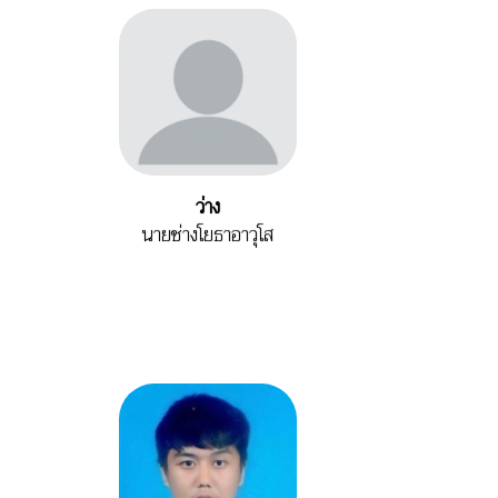
ว่าง
นายช่างโยธาอาวุโส