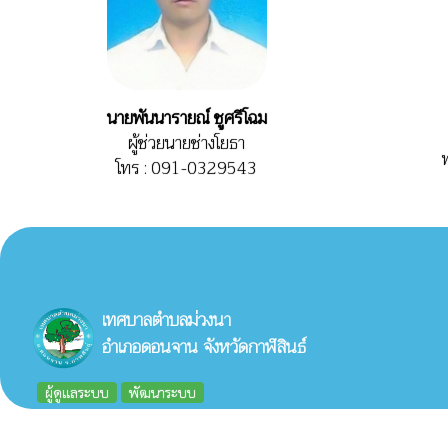
นายพันนารายณ์ ชูศรีโฉม
ผู้ช่วยนายช่างโยธา
โทร : 091-0329543
เทศบาลตำบลม่วงนา
อำเภอดอนจาน จังหวัดกาฬสินธ์
ผู้ดูแลระบบ
พัฒนาระบบ