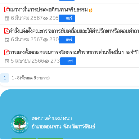
แนวทางในการประพฤติตนทางจริยธรรม
whatshot
6 มีนาคม 2567
295
แชร์
event
visibility
คำสั่งแต่งตั้งคณะกรรมการขับเคลื่อนและให้คำปรึกษาหรือตอบคำ
6 มีนาคม 2567
230
แชร์
event
visibility
การแต่งตั้งคณะกรรมการจริยธรรมข้าราชการส่วนท้องถิ่น ประจำป
5 เมษายน 2566
273
แชร์
event
visibility
1
1 - 8 (ทั้งหมด 8 รายการ)
เทศบาลตำบลม่วงนา
อำเภอดอนจาน จังหวัดกาฬสินธ์