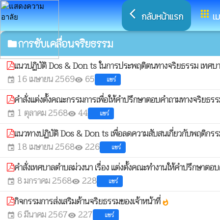
arrow_back_ios
apps
กลับหน้าแรก
เม
การขับเคลื่อนจริยธรรม
folder
แนวปฏิบัติ Dos & Don ts ในการประพฤติตนทางจริยธรรม เทศบา
16 เมษายน 2569
65
แชร์
event
visibility
คำสั่งแต่งตั้งคณะกรรมการเพื่อให้คำปรึกษาตอบคำถามทางจริยธ
1 ตุลาคม 2568
44
แชร์
event
visibility
แนวทางปฏิบัติ Dos & Don ts เพื่อลดความสับสนเกี่ยวกับพฤต
18 เมษายน 2568
226
แชร์
event
visibility
คำสั่งเทศบาลตำบลม่วงนา เรื่อง แต่งตั้งคณะทำงานให้คำปรึกษ
8 มกราคม 2568
228
แชร์
event
visibility
กิจกรรมการส่งเสริมด้านจริยธรรมของเจ้าหน้าที่
whatshot
6 มีนาคม 2567
227
แชร์
event
visibility