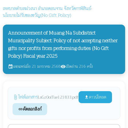
เทศบาลตำบลม่วงนา
อำเภอดอนจาน จังหวัดกาฬสินธ์
›
นโยบายไม่รับของขวัญ(No Gift Policy)
Announcement of Muang Na Subdistrict
Municipality Subject: Policy of not accepting neither
gifts nor profits from performing duties (No Gift
Policy) Fiscal year 2025
เผยแพร่เมื่อ 21 มกราคม 2568
เปิดอ่าน 216 ครั้ง
event
visibility
ไฟล์เอกสาร
ดาวน์โหลด
LsGz0oiTue121833.pdf
attach_file
file_download
คัดลอกลิงก์
link