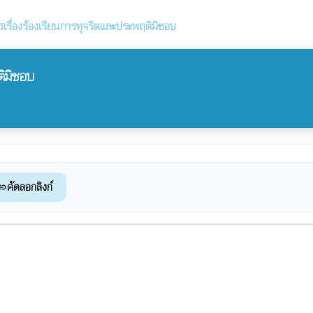
รเรื่องร้องเรียนการทุจริตและประพฤติมิชอบ
ติมิชอบ
คัดลอกลิงก์
ink