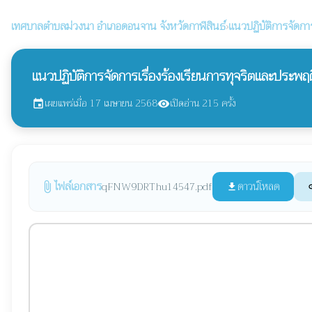
เทศบาลตำบลม่วงนา
อำเภอดอนจาน จังหวัดกาฬสินธ์
›
แนวปฏิบัติการจัดกา
แนวปฏิบัติการจัดการเรื่องร้องเรียนการทุจริตและประพฤ
เผยแพร่เมื่อ 17 เมษายน 2568
เปิดอ่าน 215 ครั้ง
event
visibility
ไฟล์เอกสาร
ดาวน์โหลด
qFNW9DRThu14547.pdf
attach_file
file_download
l