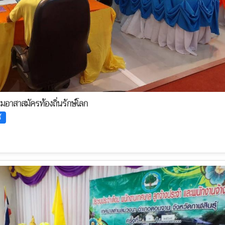
รมอาสาสมัครท้องถิ่นรักษ์โลก
์