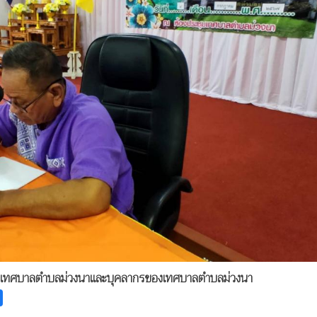
สภาเทศบาลตำบลม่วงนาและบุคลากรของเทศบาลตำบลม่วงนา