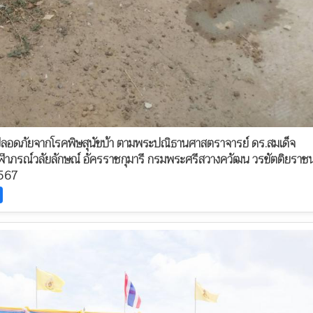
อดภัยจากโรคพิษสุนัขบ้า ตามพระปณิธานศาสตราจารย์ ดร.สมเด็จ
าจุฬาภรณ์วลัยลักษณ์ อัครราชกุมารี กรมพระศรีสวางควัฒน วรขัตติยราชน
2567