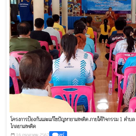
โครงการป้องกันและแก้ไขปัญหายาเสพติด ภายใต้กิจกรรม 1 ตำบล 1 
ไกลยาเสพติด
16 กรกฎาคม 2567
แชร์
calendar_today