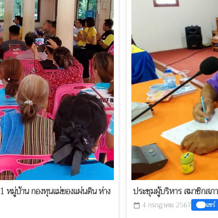
หมู่บ้าน กองทุนแม่ของแผ่นดิน ห่าง
ประชุมผู้บริหาร สมาชิก
4 กรกฎาคม 2567
แชร์
calendar_today