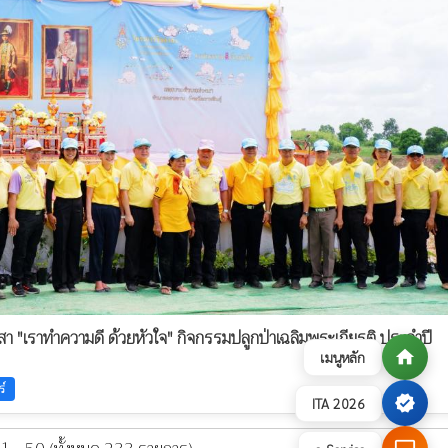
า "เราทำความดี ด้วยหัวใจ" กิจกรรมปลูกป่าเฉลิมพระเกียรติ ประจำปี
home
เมนูหลัก
ร์
verified
ITA 2026