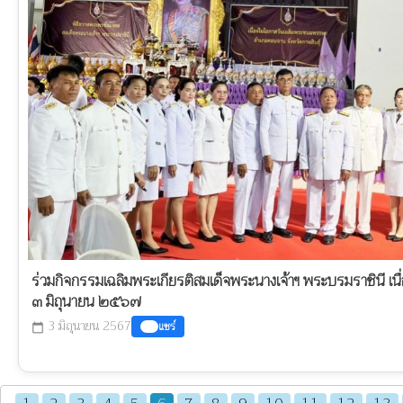
ร่วมกิจกรรมเฉลิมพระเกียรติสมเด็จพระนางเจ้าฯ พระบรมราชินี เ
๓ มิถุนายน ๒๕๖๗
3 มิถุนายน 2567
แชร์
calendar_today