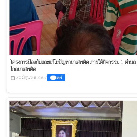
โครงการป้องกันและแก้ไขปัญหายาเสพติด ภายใต้กิจกรรม 1 ตำบล 1 
ไกลยาเสพติด
20 มิถุนายน 2567
แชร์
calendar_today