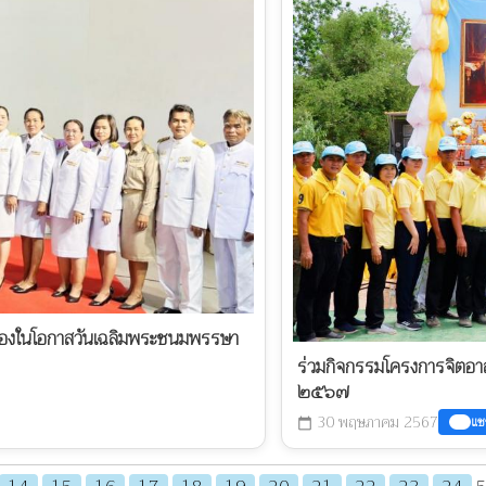
นื่องในโอกาสวันเฉลิมพระชนมพรรษา
ร่วมกิจกรรมโครงการจิตอาส
๒๕๖๗
30 พฤษภาคม 2567
แช
calendar_today