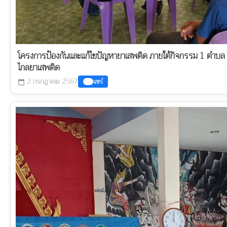
โครงการป้องกันและแก้ไขปัญหายาเสพติด ภายใต้กิจกรรม 1 ตำบล 1 
ไกลยาเสพติด
2 กรกฎาคม 2567
แชร์
calendar_today