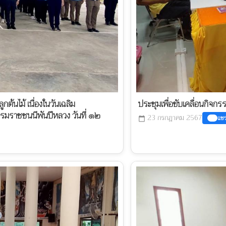
ต้นไม้ เนื่องในวันเฉลิม
ประชุมเพื่อขับเคลื่อนกิจกร
รมราชชนนีพันปีหลวง วันที่ ๑๒
23 กรกฎาคม 2567
แชร
calendar_today