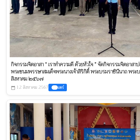
กิจกรรมจิตอาสา “ เราทำความดี ด้วยหัวใจ ” จัดกิจกรรมจิตอาสาปลูก
พระชนมพรรษาสมเด็จพระนางเจ้าสิริกิติ์ พระบรมราชินีนาถ พระบ
สิงหาคม ๒๕๖๗
12 สิงหาคม 2567
แชร์
calendar_today