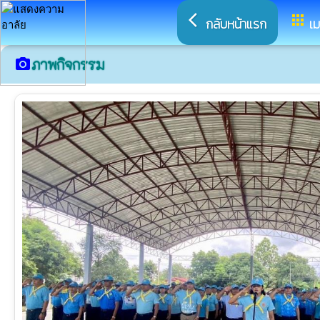
arrow_back_ios
apps
กลับหน้าแรก
เม
ภาพกิจกรรม
camera_alt