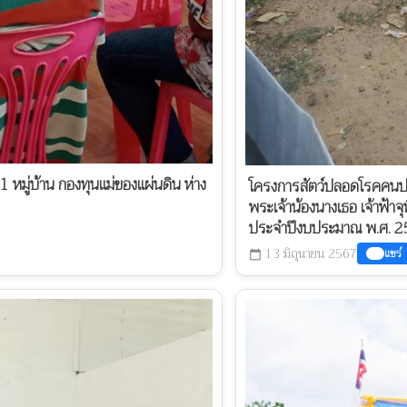
หมู่บ้าน กองทุนแม่ของแผ่นดิน ห่าง
โครงการสัตว์ปลอดโรคคนปล
พระเจ้าน้องนางเธอ เจ้าฟ้
ประจำปีงบประมาณ พ.ศ. 
13 มิถุนายน 2567
แชร์
calendar_today