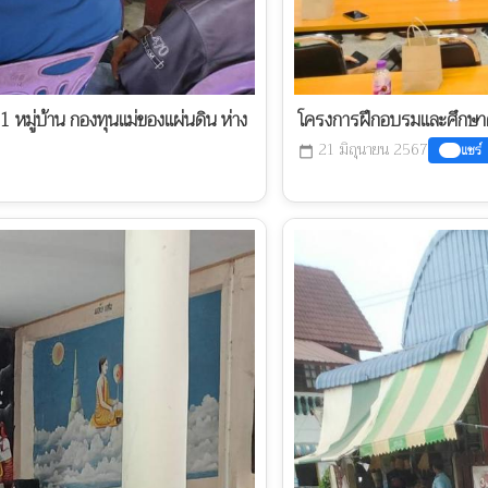
หมู่บ้าน กองทุนแม่ของแผ่นดิน ห่าง
โครงการฝึกอบรมและศึกษาดูงา
21 มิถุนายน 2567
แชร์
calendar_today